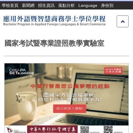
跳
學校首頁
新聞網
招生資訊
落點分析
Language
身份別
到
主
要
內
容
國家考試暨專業證照教學實驗室
區