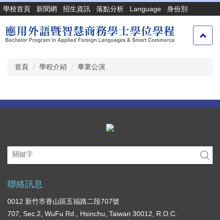
跳
學校首頁
新聞網
招生資訊
落點分析
Language
身份別
到
主
要
內
容
首頁
學程介紹
畢業公演
區
聯絡訊息
0012 新竹市香山區五福路二段707號
707, Sec.2, WuFu Rd., Hsinchu, Taiwan 30012, R.O.C.